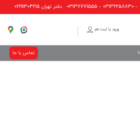
02191304215
03137771555
03136258830
–
–
دفتر تهران
ورود یا ثبت نام
ا
تماس با ما