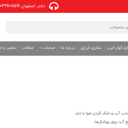
03191011591
دفتر اصفهان
زم کولر البرز
بخاری انرژی
درباره ما
خدمات
مقالات
تماس با م
ذب آب و خنک کردن هوا را دارد.
 آب روی پوشال‌ها.