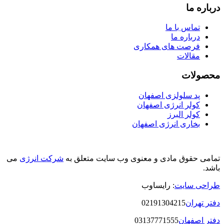
درباره ما
تماس با ما
درباره ما
فرصت های همکاری
مقالات
محصولات
پد سلولزی اصفهان
کولر انرژی اصفهان
کولر البرز
بخاری انرژی اصفهان
تمامی حقوق مادی و معنوی وب سایت متعلق به
شرکت انرژی
می
باشد.
طراحی سایت
: رایساوب
دفتر تهران
02191304215
دفتر اصفهان
03137771555