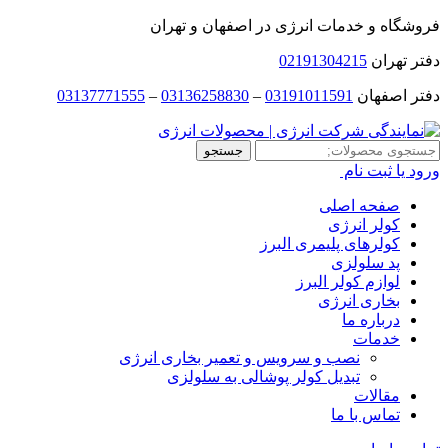
فروشگاه و خدمات انرژی در اصفهان و تهران
دفتر تهران
02191304215
دفتر اصفهان
03191011591
–
03136258830
–
03137771555
جستجو
جستجو
برای:
ورود یا ثبت نام
صفحه اصلی
کولر انرژی
کولرهای پلیمری البرز
پد سلولزی
لوازم کولر البرز
بخاری انرژی
درباره ما
خدمات
نصب و سرویس و تعمیر بخاری انرژی
تبدیل کولر پوشالی به سلولزی
مقالات
تماس با ما