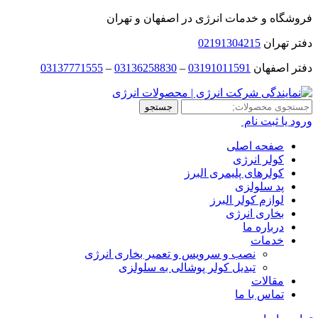
فروشگاه و خدمات انرژی در اصفهان و تهران
دفتر تهران
02191304215
دفتر اصفهان
03191011591
–
03136258830
–
03137771555
جستجو
جستجو
برای:
ورود یا ثبت نام
صفحه اصلی
کولر انرژی
کولرهای پلیمری البرز
پد سلولزی
لوازم کولر البرز
بخاری انرژی
درباره ما
خدمات
نصب و سرویس و تعمیر بخاری انرژی
تبدیل کولر پوشالی به سلولزی
مقالات
تماس با ما