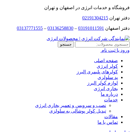
فروشگاه و خدمات انرژی در اصفهان و تهران
دفتر تهران
02191304215
دفتر اصفهان
03191011591
–
03136258830
–
03137771555
جستجو
جستجو
برای:
ورود یا ثبت نام
صفحه اصلی
کولر انرژی
کولرهای پلیمری البرز
پد سلولزی
لوازم کولر البرز
بخاری انرژی
درباره ما
خدمات
نصب و سرویس و تعمیر بخاری انرژی
تبدیل کولر پوشالی به سلولزی
مقالات
تماس با ما