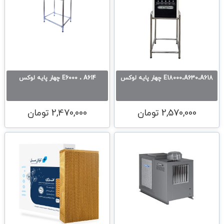
E18000،A630،A618 چهار پایه لوكس
E6000 ، A614 چهار پایه لوكس
2,570,000
تومان
2,470,000
تومان