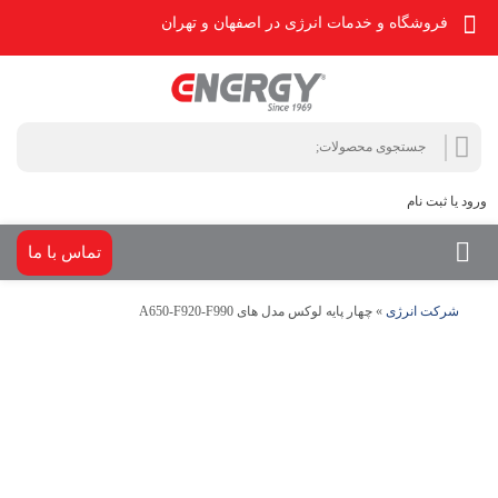
فروشگاه و خدمات انرژی در اصفهان و تهران
جستجو
جستجو
برای:
ورود یا ثبت نام
تماس با ما
شرکت انرژی
»
چهار پایه لوکس مدل های A650-F920-F990