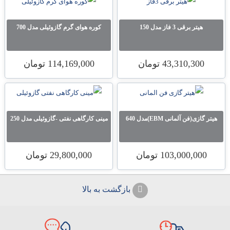
هیتر برقی 3 فاز مدل 150
کوره هوای گرم گازوئیلی مدل 700
43,310,300
تومان
114,169,000
تومان
هیتر گازی(فن آلمانی EBM)مدل 640
مینی کارگاهی نفتی -گازوئیلی مدل 250
103,000,000
تومان
29,800,000
تومان
بازگشت به بالا