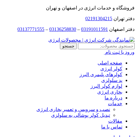
فروشگاه و خدمات انرژی در اصفهان و تهران
دفتر تهران
02191304215
دفتر اصفهان
03191011591
–
03136258830
–
03137771555
جستجو
جستجو
برای:
ورود یا ثبت نام
صفحه اصلی
کولر انرژی
کولرهای پلیمری البرز
پد سلولزی
لوازم کولر البرز
بخاری انرژی
درباره ما
خدمات
نصب و سرویس و تعمیر بخاری انرژی
تبدیل کولر پوشالی به سلولزی
مقالات
تماس با ما